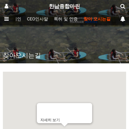
한남종합마린
메인
CEO인사말
특허 및 인증
찾아 오시는길
찾아오시는길