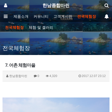
한남종합마린
사소개
제품소개
커뮤니티
고객게시판
전국체험장
전국체험장
체험 및 겔러리
전국체험장
7. 어촌 체험마을
한남종합마린
0
4,320
2017.12.07 23:12