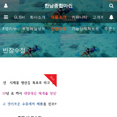
한남종합마린
인
ENGLISH
회사소개
제품소개
커뮤니티
고객게시판
투명카누
투명페달보트
반잠수정
기능성레져보트
주문 
반잠수정
Hot