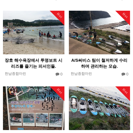
Hot
Hot
장호 해수욕장에서 투명보트 시
A/S써비스 팀이 철저하게 수리
리즈를 즐기는 피서인들.
하며 관리하는 모습.
한남종합마린
한남종합마린
0
0
Hot
Hot