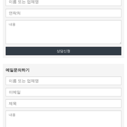
상담신청
메일문의하기