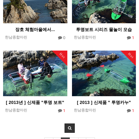
장호 체험마을에서...
투명보트 시리즈 물놀이 모습
한남종합마린
한남종합마린
0
1
Hot
Hot
[ 2013년 ] 신제품 "투명 보트"
[ 2013 ] 신제품 " 투명카누"
한남종합마린
한남종합마린
1
1