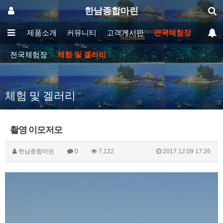
한남종합마린
사소개
제품소개
커뮤니티
고객게시판
전국체험장
전국체험장
체험 및 겔러리
체험 및 겔러리
촬영 이모저모
한남종합마린
0
7,122
2017.12.09 17:26